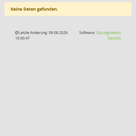
Keine Daten gefunden.
Letzte Änderung: 09.08.2026
Software:
Sitzungsdienst
(Wird in
16:00:47
Session