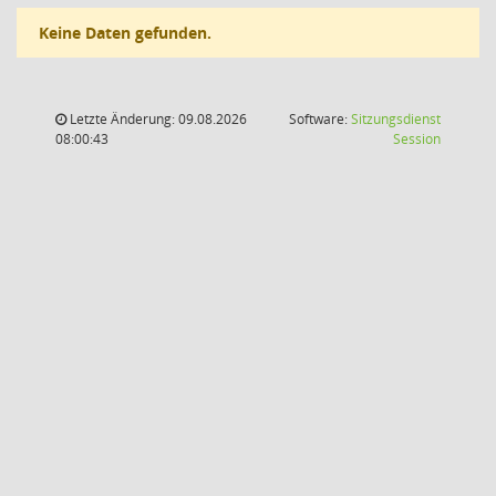
Keine Daten gefunden.
Letzte Änderung: 09.08.2026
Software:
Sitzungsdienst
(Wird in
08:00:43
Session