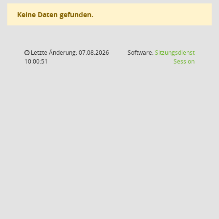
Keine Daten gefunden.
Letzte Änderung: 07.08.2026
Software:
Sitzungsdienst
(Wird in
10:00:51
Session