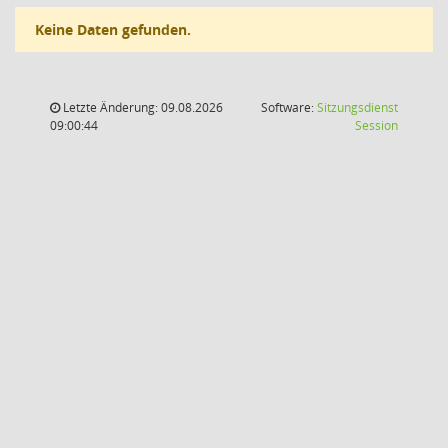
Keine Daten gefunden.
Letzte Änderung: 09.08.2026
Software:
Sitzungsdienst
(Wird in
09:00:44
Session