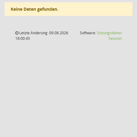
Keine Daten gefunden.
Letzte Änderung: 09.08.2026
Software:
Sitzungsdienst
(Wird in
18:00:45
Session