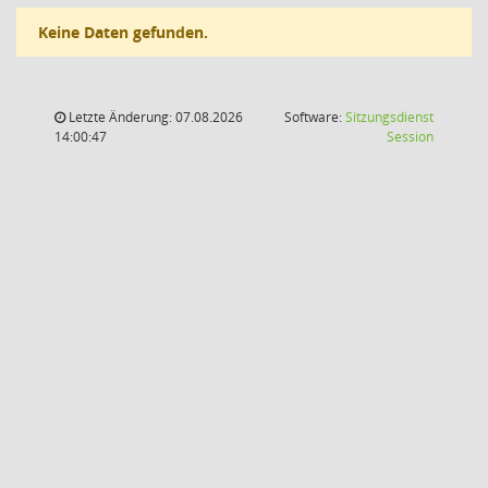
Keine Daten gefunden.
Letzte Änderung: 07.08.2026
Software:
Sitzungsdienst
(Wird in
14:00:47
Session