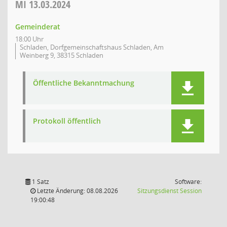
MI
13.03.2024
Gemeinderat
18:00 Uhr
Schladen, Dorfgemeinschaftshaus Schladen, Am
Weinberg 9, 38315 Schladen
Öffentliche Bekanntmachung
Protokoll öffentlich
1 Satz
Software:
(Wird in
Letzte Änderung: 08.08.2026
Sitzungsdienst
Session
19:00:48