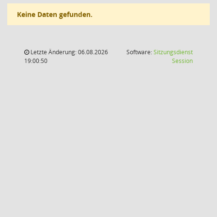
Keine Daten gefunden.
Letzte Änderung: 06.08.2026
Software:
Sitzungsdienst
(Wird in
19:00:50
Session