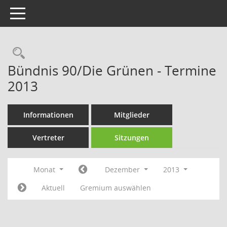
Toggle navigation
Rechercheauswahl
Bündnis 90/Die Grünen - Termine
2013
Informationen
Mitglieder
Vertreter
Sitzungen
Monat
Dezember
2013
Aktuell
Gremium auswählen