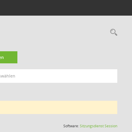
Rec
en
swählen
(Wird in
Software:
Sitzungsdienst
Session