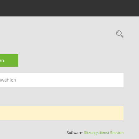
Rec
en
swählen
(Wird in
Software:
Sitzungsdienst
Session