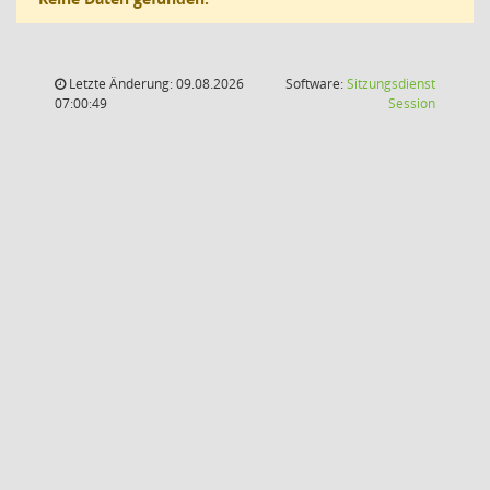
Letzte Änderung: 09.08.2026
Software:
Sitzungsdienst
(Wird in
07:00:49
Session