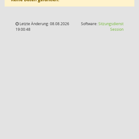
Letzte Änderung: 08.08.2026
Software:
Sitzungsdienst
(Wird in
19:00:48
Session