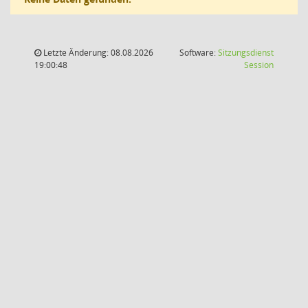
Letzte Änderung: 08.08.2026
Software:
Sitzungsdienst
(Wird in
19:00:48
Session