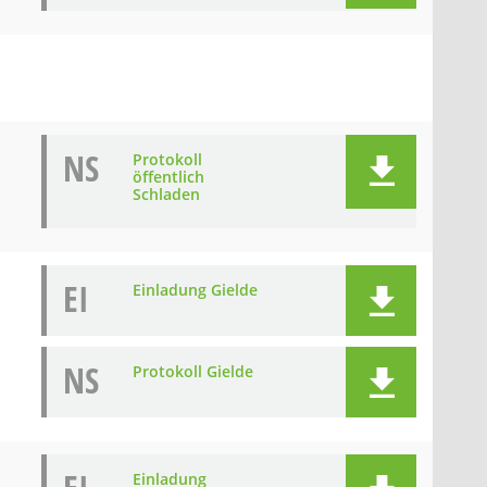
NS
Protokoll
öffentlich
Schladen
EI
Einladung Gielde
NS
Protokoll Gielde
Einladung