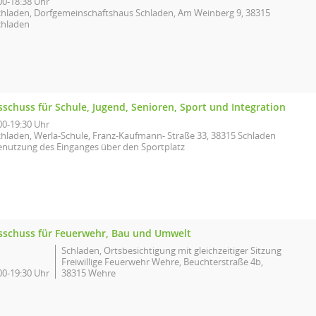
00-18:38 Uhr
chladen, Dorfgemeinschaftshaus Schladen, Am Weinberg 9, 38315
chladen
schuss für Schule, Jugend, Senioren, Sport und Integration
00-19:30 Uhr
chladen, Werla-Schule, Franz-Kaufmann- Straße 33, 38315 Schladen
enutzung des Einganges über den Sportplatz
sschuss für Feuerwehr, Bau und Umwelt
Schladen, Ortsbesichtigung mit gleichzeitiger Sitzung
Freiwillige Feuerwehr Wehre, Beuchterstraße 4b,
00-19:30 Uhr
38315 Wehre