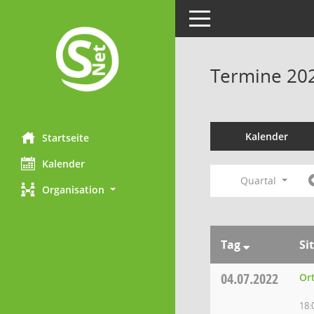
Toggle navigation
Termine 20
Kalender
Startseite
Kalender
Quartal
Organisation
Tag
Si
04.07.2022
Or
18: