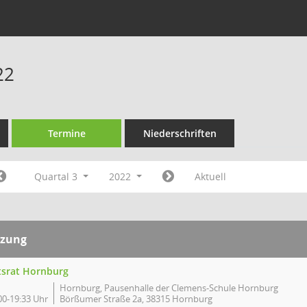
22
Termine
Niederschriften
Quartal 3
2022
Aktuell
tzung
tsrat Hornburg
Hornburg, Pausenhalle der Clemens-Schule Hornburg
00-19:33 Uhr
Börßumer Straße 2a, 38315 Hornburg