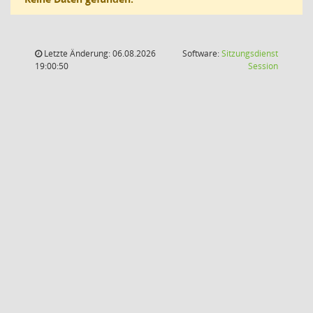
Letzte Änderung: 06.08.2026
Software:
Sitzungsdienst
(Wird in
19:00:50
Session