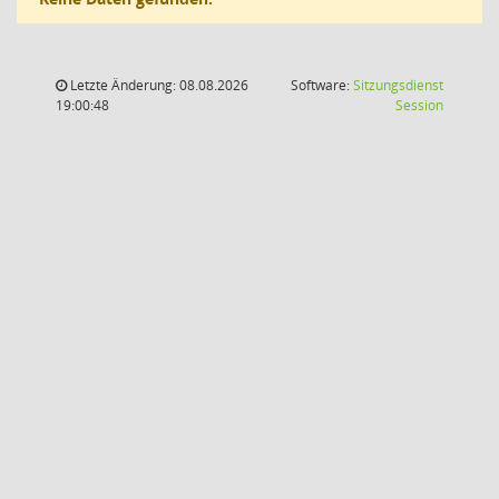
Letzte Änderung: 08.08.2026
Software:
Sitzungsdienst
(Wird in
19:00:48
Session